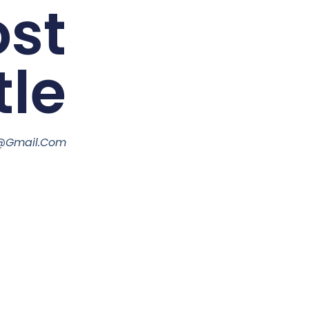
ost
tle
@gmail.com